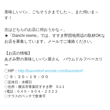
美味しいパン、ごちそうさまでした～。また伺いま～
す！
次はどちらのお店に伺おうかな～。
★「Danchi rooms」では、すすき野団地周辺の取材OKな
お店を募集しています。メールでご連絡ください。
【お店の情報】
あざみ野の美味しいパン屋さん　バウムドルフベーカリ
ー
〇HP：
http://baumdorf.wixsite.com/baumdorf
〇 ９：３０～１９：００
〇定休日：水曜日
〇住所：横浜市青葉区すすき野　3-1-1
○電話：０４５－９０４－２３２２ 
〇テラスのベンチで飲食可