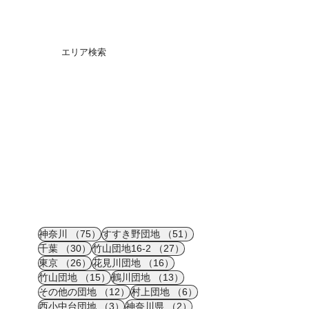
エリア検索
75件の記事
51件の記事
神奈川
（75）
すすき野団地
（51）
30件の記事
27件の記事
千葉
（30）
竹山団地16-2
（27）
26件の記事
16件の記事
東京
（26）
花見川団地
（16）
15件の記事
13件の記事
竹山団地
（15）
鶴川団地
（13）
12件の記事
6件の記事
その他の団地
（12）
村上団地
（6）
3件の記事
2件の記事
西小中台団地
（3）
神奈川県
（2）