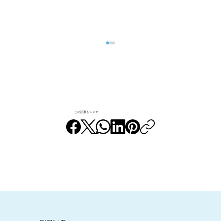
この記事をシェア
団地で養蜂!? すすき野団地「みつばちブ
ンブンプロジェクト」のおいしい〈団地
はちみつ〉