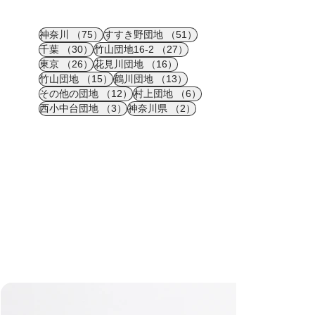
75件の記事
51件の記事
神奈川
（75）
すすき野団地
（51）
30件の記事
27件の記事
千葉
（30）
竹山団地16-2
（27）
26件の記事
16件の記事
東京
（26）
花見川団地
（16）
15件の記事
13件の記事
竹山団地
（15）
鶴川団地
（13）
12件の記事
6件の記事
その他の団地
（12）
村上団地
（6）
3件の記事
2件の記事
西小中台団地
（3）
神奈川県
（2）