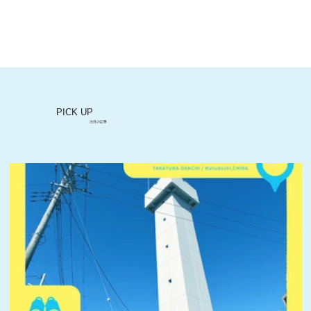
団地で養蜂!? すすき野団地「みつばちブ
ンブンプロジェクト」のおいしい〈団地
はちみつ〉
PICK UP
注目の記事