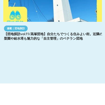
連載｜団地探訪
【団地探訪vol.11/高塚団地】自分たちでつくる住みよい街。近隣の
梨園や給水塔も魅力的な「自主管理」のベテラン団地