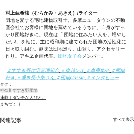
村上亜希枝（むらかみ・あきえ）/ライター
団地を愛する宅地建物取引士。多摩ニュータウンの不動
産会社でお客様に団地を薦めているうちに、自身がすっ
かり団地好きに。現在は「 団地に住みたい人を、増やし
たい!」を軸に、主に昭和期に建てられた団地の活性化に
日々取り組む。趣味は団地巡り、山登り、アクセサリー
作り。アキヱ企画代表。
団地女子会
メンバー。
＃すすき野住宅管理組合
＃東邦レオ
＃車座集会
＃団地
好き
＃理事長小柴さん
＃団地classic
＃インタビュー
タグ：
神奈川
すすき野団地
連載｜ダンチな人びと。
まちづくり
すべて表示
関連記事