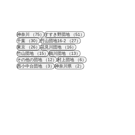
75件の記事
51件の記事
神奈川
（75）
すすき野団地
（51）
30件の記事
27件の記事
千葉
（30）
竹山団地16-2
（27）
26件の記事
16件の記事
東京
（26）
花見川団地
（16）
15件の記事
13件の記事
竹山団地
（15）
鶴川団地
（13）
12件の記事
6件の記事
その他の団地
（12）
村上団地
（6）
3件の記事
2件の記事
西小中台団地
（3）
神奈川県
（2）