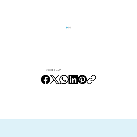
この記事をシェア
すすき野団地周辺のお店巡り｜⑬権八