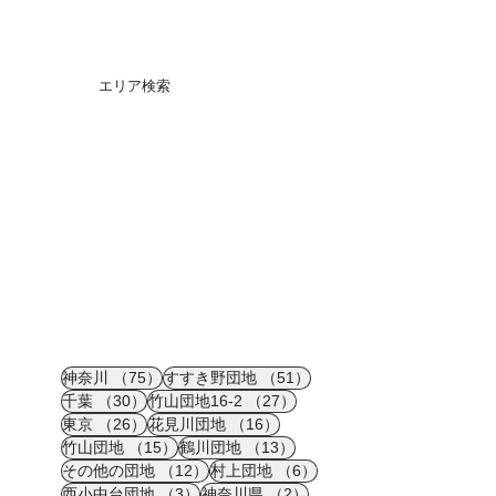
エリア検索
75件の記事
51件の記事
神奈川
（75）
すすき野団地
（51）
30件の記事
27件の記事
千葉
（30）
竹山団地16-2
（27）
26件の記事
16件の記事
東京
（26）
花見川団地
（16）
15件の記事
13件の記事
竹山団地
（15）
鶴川団地
（13）
12件の記事
6件の記事
その他の団地
（12）
村上団地
（6）
3件の記事
2件の記事
西小中台団地
（3）
神奈川県
（2）