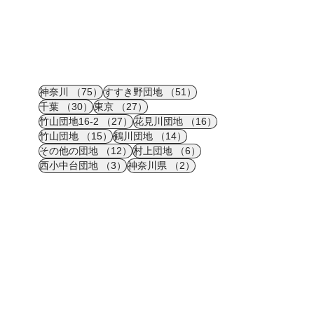
75件の記事
51件の記事
神奈川
（75）
すすき野団地
（51）
30件の記事
27件の記事
千葉
（30）
東京
（27）
27件の記事
16件の記事
竹山団地16-2
（27）
花見川団地
（16）
15件の記事
14件の記事
竹山団地
（15）
鶴川団地
（14）
12件の記事
6件の記事
その他の団地
（12）
村上団地
（6）
3件の記事
2件の記事
西小中台団地
（3）
神奈川県
（2）