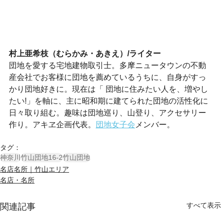
村上亜希枝（むらかみ・あきえ）/ライター
団地を愛する宅地建物取引士。多摩ニュータウンの不動
産会社でお客様に団地を薦めているうちに、自身がすっ
かり団地好きに。現在は「 団地に住みたい人を、増やし
たい!」を軸に、主に昭和期に建てられた団地の活性化に
日々取り組む。趣味は団地巡り、山登り、アクセサリー
作り。アキヱ企画代表。
団地女子会
メンバー。
タグ：
神奈川
竹山団地16-2
竹山団地
名店名所｜竹山エリア
名店・名所
すべて表示
関連記事