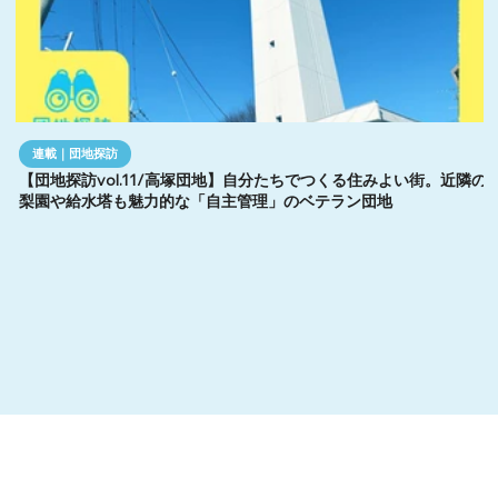
連載｜団地探訪
【団地探訪vol.11/高塚団地】自分たちでつくる住みよい街。近隣の
梨園や給水塔も魅力的な「自主管理」のベテラン団地