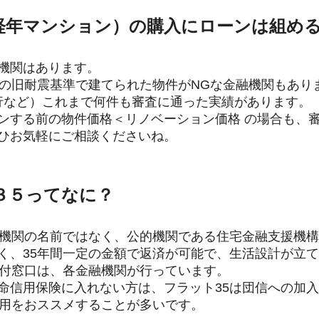
高経年マンション）の購入にローンは組め
機関はあります。
前の旧耐震基準で建てられた物件がNGな金融機関もあり
行など）これまで何件も審査に通った実績があります。
ンする前の物件価格＜リノベーション価格 の場合も、
ひお気軽にご相談くださいね。
ト３５ってなに？
融機関の名前ではなく、公的機関である住宅金融支援機
く、35年間一定の金額で返済が可能で、生活設計が立
受付窓口は、各金融機関が行っています。
命信用保険に入れない方は、フラット35は団信への加
使用をおススメすることが多いです。