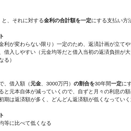
円）と、それに対する
金利の合計額を一定
にする支払い方
ト
金利が変わらない限り）一定のため、返済計画が立てや
、借入しやすい（元金均等だと借入当初の返済負担が大
なる）
で、借入額（
元金
、3000万円）
の割合を
30年間
一定
に
ると元本自体が減っていくので、自ずと月々の利息の額
初期は返済額が多く、どんどん返済額が低くなっていく
ト
均等に比べて低くなる