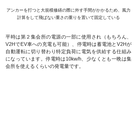
アンカーを打つと大規模修繕の際に外す手間がかかるため、風力
計算をして飛ばない重さの重りを置いて固定している
平時は第２集会所の電源の一部に使用され（もちろん、
V2HでEV車への充電も可能）、停電時は蓄電池とV2Hが
自動運転に切り替わり特定負荷に電気を供給する仕組み
になっています。停電時は10kw/h、少なくとも一晩は集
会所を使えるくらいの発電量です。