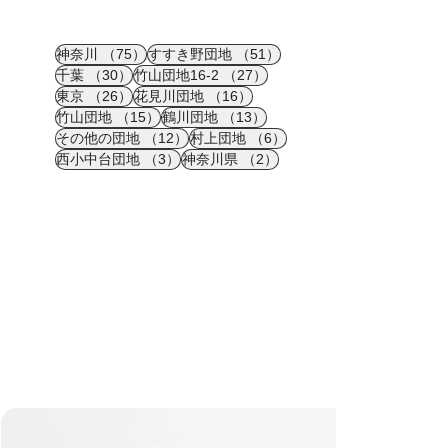
75件の記事
51件の記事
神奈川
（75）
すすき野団地
（51）
30件の記事
27件の記事
千葉
（30）
竹山団地16-2
（27）
26件の記事
16件の記事
東京
（26）
花見川団地
（16）
15件の記事
13件の記事
竹山団地
（15）
鶴川団地
（13）
12件の記事
6件の記事
その他の団地
（12）
村上団地
（6）
3件の記事
2件の記事
西小中台団地
（3）
神奈川県
（2）