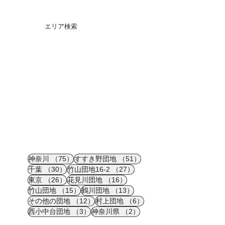
エリア検索
75件の記事
51件の記事
神奈川
（75）
すすき野団地
（51）
30件の記事
27件の記事
千葉
（30）
竹山団地16-2
（27）
26件の記事
16件の記事
東京
（26）
花見川団地
（16）
15件の記事
13件の記事
竹山団地
（15）
鶴川団地
（13）
12件の記事
6件の記事
その他の団地
（12）
村上団地
（6）
3件の記事
2件の記事
西小中台団地
（3）
神奈川県
（2）