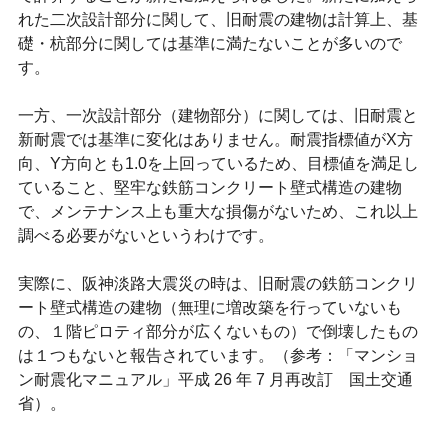
れた二次設計部分に関して、旧耐震の建物は計算上、基
礎・杭部分に関しては基準に満たないことが多いので
す。
一方、一次設計部分（建物部分）に関しては、旧耐震と
新耐震では基準に変化はありません。耐震指標値がX方
向、Y方向とも1.0を上回っているため、目標値を満足し
ていること、堅牢な鉄筋コンクリート壁式構造の建物
で、メンテナンス上も重大な損傷がないため、これ以上
調べる必要がないというわけです。
実際に、阪神淡路大震災の時は、旧耐震の鉄筋コンクリ
ート壁式構造の建物（無理に増改築を行っていないも
の、１階ピロティ部分が広くないもの）で倒壊したもの
は１つもないと報告されています。（参考：「マンショ
ン耐震化マニュアル」平成 26 年 7 月再改訂　国土交通
省）。