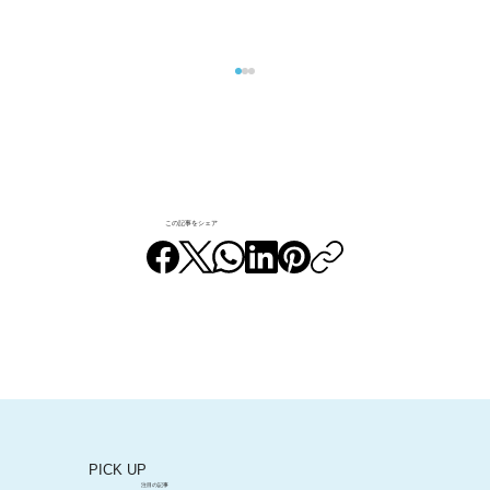
この記事をシェア
“団地のペット解禁"のロールモデルへ。
情報交換や「ウチの子自慢」も楽しい、
竹山団地16-2〈ペットの会〉に潜入！
PICK UP
注目の記事