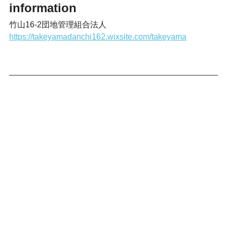
information
竹山16-2団地管理組合法人
https://takeyamadanchi162.wixsite.com/takeyama