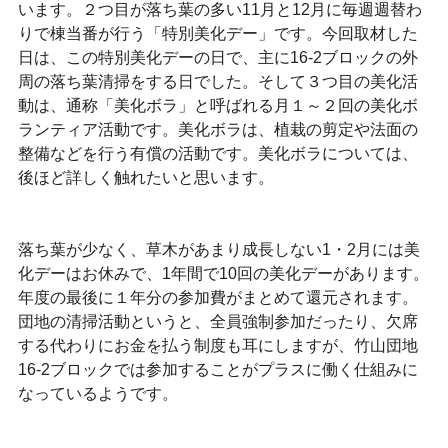
います。２つ目が落ち葉の多い11月と12月に毎週週替わ
りで棟当番が行う「特別美化デー」です。今回取材した
日は、この特別美化デーの日で、主に16-2ブロックの外
周の落ち葉清掃をする日でした。そして３つ目の美化活
動は、通称「美化ボラ」と呼ばれる月１～２回の美化ボ
ランティア活動です。美化ボラは、植栽の剪定や法面の
整備などを行う有償の活動です。美化ボラについては、
後ほど詳しく触れたいと思います。
落ち葉が少なく、草木があまり成長しない1・2月には美
化デーはお休みで、1年間で10回の美化デーがあります。
年度の最後に１年分の参加費がまとめて還元されます。
団地の清掃活動というと、全員強制参加だったり、欠席
する代わりにお金を払う制度も耳にしますが、竹山団地
16‐2ブロックでは参加することがプラスに働く仕組みに
なっているようです。