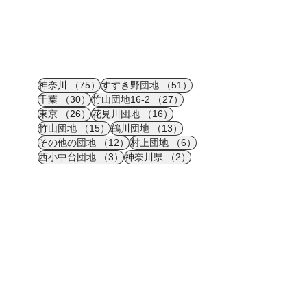
75件の記事
51件の記事
神奈川
（75）
すすき野団地
（51）
30件の記事
27件の記事
千葉
（30）
竹山団地16-2
（27）
26件の記事
16件の記事
東京
（26）
花見川団地
（16）
15件の記事
13件の記事
竹山団地
（15）
鶴川団地
（13）
12件の記事
6件の記事
その他の団地
（12）
村上団地
（6）
3件の記事
2件の記事
西小中台団地
（3）
神奈川県
（2）