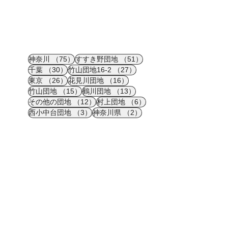
75件の記事
51件の記事
神奈川
（75）
すすき野団地
（51）
30件の記事
27件の記事
千葉
（30）
竹山団地16-2
（27）
26件の記事
16件の記事
東京
（26）
花見川団地
（16）
15件の記事
13件の記事
竹山団地
（15）
鶴川団地
（13）
12件の記事
6件の記事
その他の団地
（12）
村上団地
（6）
3件の記事
2件の記事
西小中台団地
（3）
神奈川県
（2）