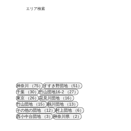
エリア検索
75件の記事
51件の記事
神奈川
（75）
すすき野団地
（51）
30件の記事
27件の記事
千葉
（30）
竹山団地16-2
（27）
26件の記事
16件の記事
東京
（26）
花見川団地
（16）
15件の記事
13件の記事
竹山団地
（15）
鶴川団地
（13）
12件の記事
6件の記事
その他の団地
（12）
村上団地
（6）
3件の記事
2件の記事
西小中台団地
（3）
神奈川県
（2）