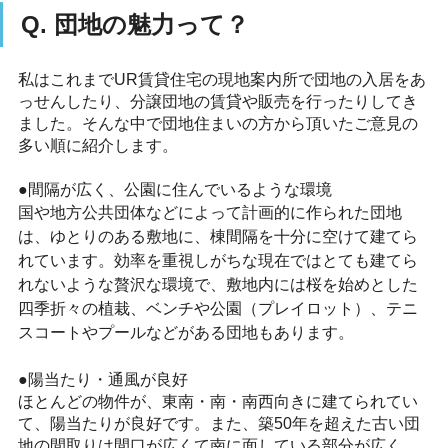
Q. 団地の魅力って？
私はこれまでUR賃貸住宅の現地案内所で
団地の入居をあ
っせんしたり、分譲団地の賃貸や販売を行ったりしてき
ました。そんな中で
団地住まいの方から頂いたご意見の
多い順に紹介します。
●間隔が広く、公園に住んでいるような環境
国や地方公共団体などによって計画的に作られた団地
は、ゆとりのある敷地に、棟間隔を十分に空けて建てら
れています。効率を重視しがちな現在ではとても建てら
れないような贅沢な環境で、敷地内には桜を始めとした
四季折々の植栽、ベンチや公園（プレイロット）、テニ
スコートやプールなどがある団地もあります。
●陽当たり・通風が良好
ほとんどの物件が、東南・南・南西向きに建てられてい
て、陽当たりが良好です。また、築50年を超えた古い団
地の間取りは間口が広くて南に面している部分が広く、