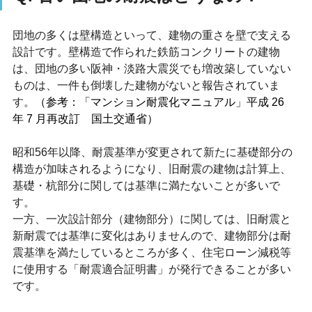
団地の多くは壁構造といって、建物の重さを壁で支える
設計です。壁構造で作られた鉄筋コンクリートの建物
は、団地の多い阪神・淡路大震災でも増改築していない
ものは、一件も倒壊した建物がないと報告されていま
す。
（参考：「マンション耐震化マニュアル」平成 26 
年 7 月再改訂　国土交通省）
昭和56年以降、耐震基準が変更されて新たに基礎部分の
構造が加味されるようになり、旧耐震の建物は計算上、
基礎・杭部分に関しては基準に満たないことが多いで
す。
一方、一次設計部分（建物部分）に関しては、旧耐震と
新耐震では基準に変化はありませんので、建物部分は耐
震基準を満たしているところが多く、住宅ローン減税等
に使用する「耐震適合証明書」が発行できることが多い
です。