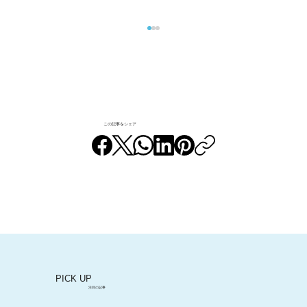
この記事をシェア
「団地を買う」を応援します！特集
Vol.4 諸費用の話（物件の価格以外にど
んな費用が掛かるの？）
PICK UP
注目の記事