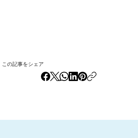
この記事をシェア
ふら
ふらっと竹山散歩④ 鴨居
駅〜ららぽーと横浜