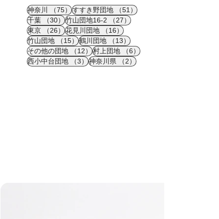
75件の記事
51件の記事
神奈川
（75）
すすき野団地
（51）
30件の記事
27件の記事
千葉
（30）
竹山団地16-2
（27）
26件の記事
16件の記事
東京
（26）
花見川団地
（16）
15件の記事
13件の記事
竹山団地
（15）
鶴川団地
（13）
12件の記事
6件の記事
その他の団地
（12）
村上団地
（6）
3件の記事
2件の記事
西小中台団地
（3）
神奈川県
（2）