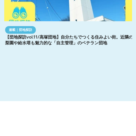
連載｜団地探訪
【団地探訪vol.11/高塚団地】自分たちでつくる住みよい街。近隣の
梨園や給水塔も魅力的な「自主管理」のベテラン団地