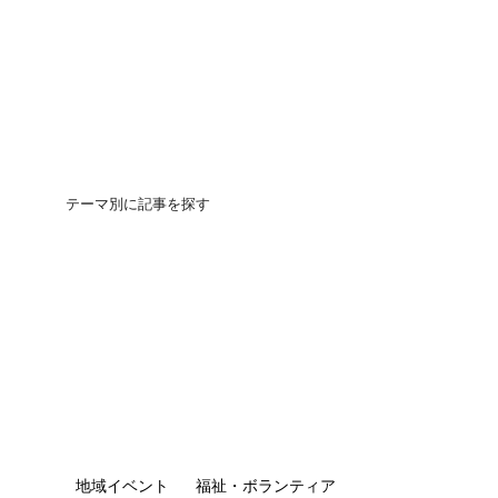
テーマ別に記事を探す
団地の買いかた
地域イベント
福祉・ボランティア