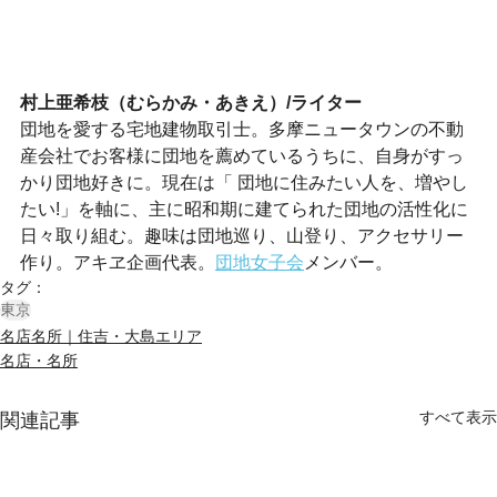
村上亜希枝（むらかみ・あきえ）/ライター
団地を愛する宅地建物取引士。多摩ニュータウンの不動
産会社でお客様に団地を薦めているうちに、自身がすっ
かり団地好きに。現在は「 団地に住みたい人を、増やし
たい!」を軸に、主に昭和期に建てられた団地の活性化に
日々取り組む。趣味は団地巡り、山登り、アクセサリー
作り。アキヱ企画代表。
団地女子会
メンバー。
タグ：
東京
名店名所｜住吉・大島エリア
名店・名所
すべて表示
関連記事