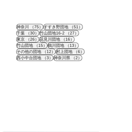
75件の記事
51件の記事
神奈川
（75）
すすき野団地
（51）
30件の記事
27件の記事
千葉
（30）
竹山団地16-2
（27）
26件の記事
16件の記事
東京
（26）
花見川団地
（16）
15件の記事
13件の記事
竹山団地
（15）
鶴川団地
（13）
12件の記事
6件の記事
その他の団地
（12）
村上団地
（6）
3件の記事
2件の記事
西小中台団地
（3）
神奈川県
（2）