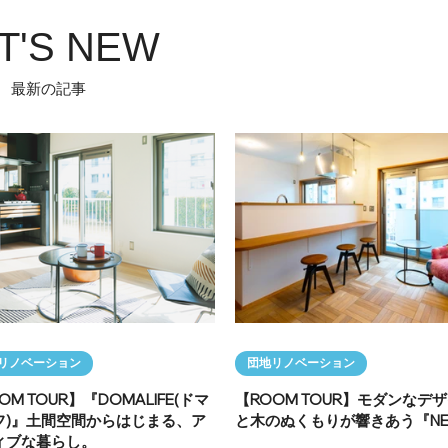
T'S NEW
最新の記事
リノベーション
団地リノベーション
OM TOUR】『DOMALIFE(ドマ
【ROOM TOUR】モダンなデ
フ)』土間空間からはじまる、ア
と木のぬくもりが響きあう『N
ィブな暮らし。