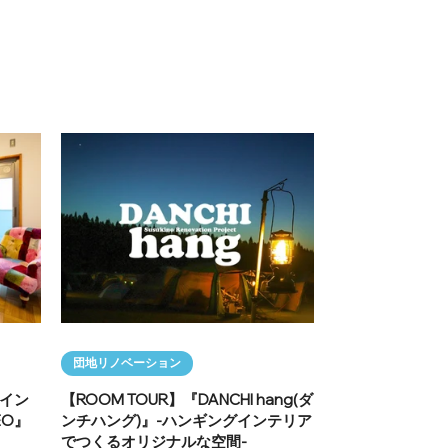
団地リノベーション
ザイン
【ROOM TOUR】『DANCHI hang(ダ
EO』
ンチハング)』-ハンギングインテリア
でつくるオリジナルな空間-