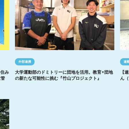
外部連携
連
る住み
大学運動部のドミトリーに団地を活用。教育×団地
【連
主管
の新たな可能性に挑む『竹山プロジェクト』
ん（