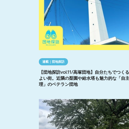
連載｜団地探訪
【団地探訪vol.11/高塚団地】自分たちでつく
よい街。近隣の梨園や給水塔も魅力的な「自
理」のベテラン団地