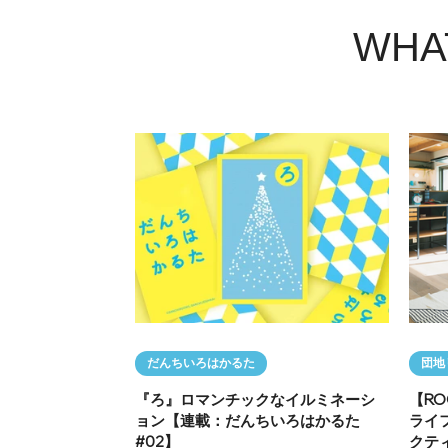
WHA
だんちいろはかるた
団地
『ろ』ロマンチックなイルミネーシ
【RO
ョン【連載：だんちいろはかるた
ライ
#02】
クテ