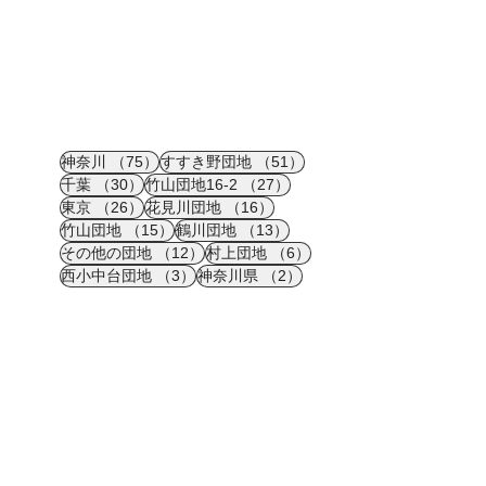
75件の記事
51件の記事
神奈川
（75）
すすき野団地
（51）
30件の記事
27件の記事
千葉
（30）
竹山団地16-2
（27）
26件の記事
16件の記事
東京
（26）
花見川団地
（16）
15件の記事
13件の記事
竹山団地
（15）
鶴川団地
（13）
12件の記事
6件の記事
その他の団地
（12）
村上団地
（6）
3件の記事
2件の記事
西小中台団地
（3）
神奈川県
（2）