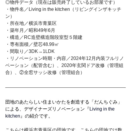
◎物件データ（現在は販売終了しているお部屋です）
・物件名／Living in the kitchen（リビングインザキッチ
ン）
・所在地／横浜市青葉区
・築年月／昭和49年6月
・構造／RC造壁構造階段室型５階建
・
専有面積／壁芯48.99㎡
・間取り／3DK→1LDK
・
リノベーション時期・内容／2024年12月内装フルリノ
ベーション（配管含む）、
2020年玄関ドア改修（管理組
合）、②全窓サッシ改修（管理組合）
団地のあたらしい住まいかたを創造する「だんちぐみ」
による、デザイナーズリノベーション『
Living in the 
kitchen
』の紹介です。
こちらは横浜市青葉区の団地です。こちらの団地では数